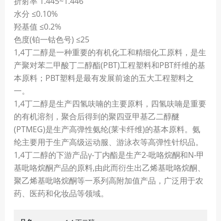
折射率 1.445~1.446
水分 ≤0.10%
羟基值 ≤0.2%
色度(铂一钴色号) ≤25
1,4丁二醇是一种重要的有机化工和精细化工原料，是生
产聚对苯二甲酸丁二醇酯(PBT)工程塑料和PBT纤维的基
本原料；PBT塑料是最有发展前途的五大工程塑料之
一。
1,4丁二醇是生产四氢呋喃的主要原料，四氢呋喃是重要
的有机溶剂，聚合后得到的聚四亚甲基乙二醇醚
(PTMEG)是生产高弹性氨纶(莱卡纤维)的基本原料。氨
纶主要用于生产高级运动服、游泳衣等高弹性针织品。
1,4丁二醇的下游产品γ-丁内酯是生产2-吡咯烷酮和N-甲
基吡咯烷酮产品的原料,由此而衍生出乙烯基吡咯烷酮、
聚乙烯基吡咯烷酮等一系列高附加值产品，广泛用于农
药、医药和化妆品等领域。