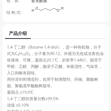
包 装:
暂无数据
结 构 式:
产品介绍
1,4-丁二醇（Butane-1,4-diol），是一种有机物，分子
式为C
H
O
，分子量为90.12。外观为无色或淡黄色油
4
10
2
状液体。可燃，凝固点20.1℃，折射率1.4461。能溶于
甲醇、乙醇、丙酮，微溶于乙醚。有吸湿性，气味苦，
入口则略有甜味。
用作溶剂和增湿剂，也用于制增塑剂、药物、聚酯树
脂、聚氨基甲酸酯树脂等。
凝固点 ≤19.0℃
1,4-丁二醇的质量分数≥99.5%
溴值 ≤0.10%